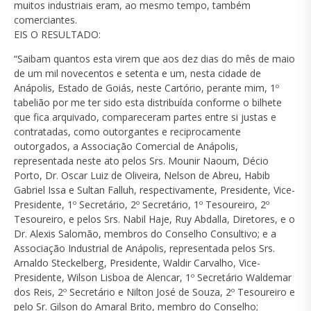
muitos industriais eram, ao mesmo tempo, também
comerciantes.
EIS O RESULTADO:
“Saibam quantos esta virem que aos dez dias do mês de maio
de um mil novecentos e setenta e um, nesta cidade de
Anápolis, Estado de Goiás, neste Cartório, perante mim, 1º
tabelião por me ter sido esta distribuída conforme o bilhete
que fica arquivado, compareceram partes entre si justas e
contratadas, como outorgantes e reciprocamente
outorgados, a Associação Comercial de Anápolis,
representada neste ato pelos Srs. Mounir Naoum, Décio
Porto, Dr. Oscar Luiz de Oliveira, Nelson de Abreu, Habib
Gabriel Issa e Sultan Falluh, respectivamente, Presidente, Vice-
Presidente, 1º Secretário, 2º Secretário, 1º Tesoureiro, 2º
Tesoureiro, e pelos Srs. Nabil Haje, Ruy Abdalla, Diretores, e o
Dr. Alexis Salomão, membros do Conselho Consultivo; e a
Associação Industrial de Anápolis, representada pelos Srs.
Arnaldo Steckelberg, Presidente, Waldir Carvalho, Vice-
Presidente, Wilson Lisboa de Alencar, 1º Secretário Waldemar
dos Reis, 2º Secretário e Nilton José de Souza, 2º Tesoureiro e
pelo Sr. Gilson do Amaral Brito, membro do Conselho;