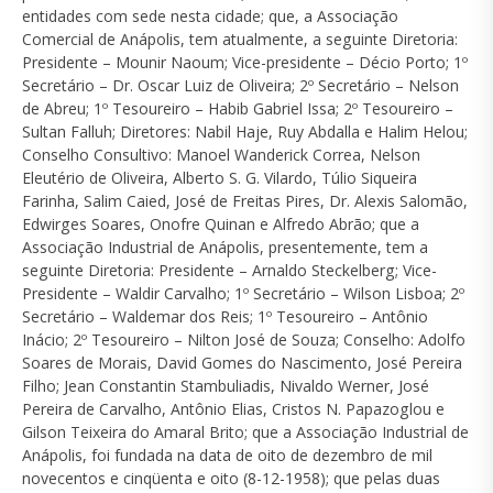
entidades com sede nesta cidade; que, a Associação
Comercial de Anápolis, tem atualmente, a seguinte Diretoria:
Presidente – Mounir Naoum; Vice-presidente – Décio Porto; 1º
Secretário – Dr. Oscar Luiz de Oliveira; 2º Secretário – Nelson
de Abreu; 1º Tesoureiro – Habib Gabriel Issa; 2º Tesoureiro –
Sultan Falluh; Diretores: Nabil Haje, Ruy Abdalla e Halim Helou;
Conselho Consultivo: Manoel Wanderick Correa, Nelson
Eleutério de Oliveira, Alberto S. G. Vilardo, Túlio Siqueira
Farinha, Salim Caied, José de Freitas Pires, Dr. Alexis Salomão,
Edwirges Soares, Onofre Quinan e Alfredo Abrão; que a
Associação Industrial de Anápolis, presentemente, tem a
seguinte Diretoria: Presidente – Arnaldo Steckelberg; Vice-
Presidente – Waldir Carvalho; 1º Secretário – Wilson Lisboa; 2º
Secretário – Waldemar dos Reis; 1º Tesoureiro – Antônio
Inácio; 2º Tesoureiro – Nilton José de Souza; Conselho: Adolfo
Soares de Morais, David Gomes do Nascimento, José Pereira
Filho; Jean Constantin Stambuliadis, Nivaldo Werner, José
Pereira de Carvalho, Antônio Elias, Cristos N. Papazoglou e
Gilson Teixeira do Amaral Brito; que a Associação Industrial de
Anápolis, foi fundada na data de oito de dezembro de mil
novecentos e cinqüenta e oito (8-12-1958); que pelas duas