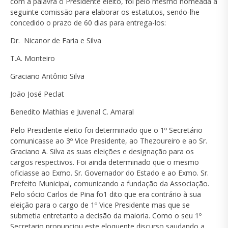
com a palavra o Presidente eleito, foi pelo mesmo nomeada a
seguinte comissão para elaborar os estatutos, sendo-lhe
concedido o prazo de 60 dias para entrega-los:
Dr. Nicanor de Faria e Silva
T.A. Monteiro
Graciano Antônio Silva
João José Peclat
Benedito Mathias e Juvenal C. Amaral
Pelo Presidente eleito foi determinado que o 1º Secretário
comunicasse ao 3º Vice Presidente, ao Thezoureiro e ao Sr.
Graciano A. Silva as suas eleições e designação para os
cargos respectivos. Foi ainda determinado que o mesmo
oficiasse ao Exmo. Sr. Governador do Estado e ao Exmo. Sr.
Prefeito Municipal, comunicando a fundação da Associação.
Pelo sócio Carlos de Pina fo1 dito que era contrário à sua
eleição para o cargo de 1º Vice Presidente mas que se
submetia entretanto a decisão da maioria. Como o seu 1º
Secretario pronunciou este eloquente discurso saudando a