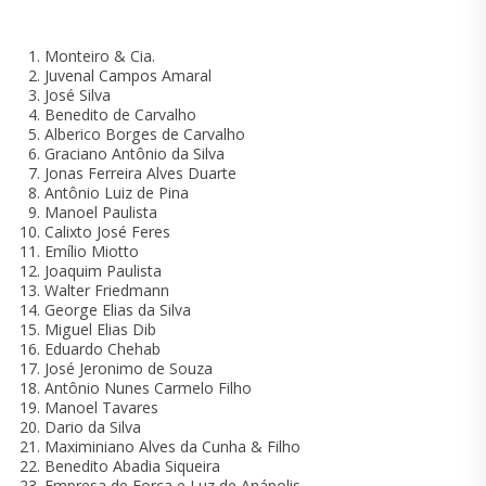
Monteiro & Cia.
Juvenal Campos Amaral
José Silva
Benedito de Carvalho
Alberico Borges de Carvalho
Graciano Antônio da Silva
Jonas Ferreira Alves Duarte
Antônio Luiz de Pina
Manoel Paulista
Calixto José Feres
Emílio Miotto
Joaquim Paulista
Walter Friedmann
George Elias da Silva
Miguel Elias Dib
Eduardo Chehab
José Jeronimo de Souza
Antônio Nunes Carmelo Filho
Manoel Tavares
Dario da Silva
Maximiniano Alves da Cunha & Filho
Benedito Abadia Siqueira
Empresa de Força e Luz de Anápolis