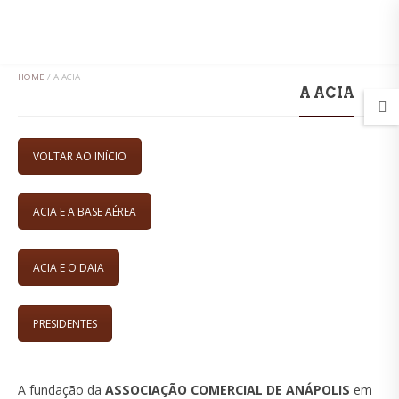
MENU
HOME
/
A ACIA
A ACIA
VOLTAR AO INÍCIO
ACIA E A BASE AÉREA
ACIA E O DAIA
PRESIDENTES
A fundação da
ASSOCIAÇÃO COMERCIAL DE ANÁPOLIS
em