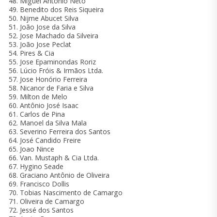
Miguel Antônio Neto
Benedito dos Reis Siqueira
Nijme Abucet Silva
João Jose da Silva
Jose Machado da Silveira
João Jose Peclat
Pires & Cia
Jose Epaminondas Roriz
Lúcio Fróis & Irmãos Ltda.
Jose Honório Ferreira
Nicanor de Faria e Silva
Milton de Melo
Antônio José Isaac
Carlos de Pina
Manoel da Silva Mala
Severino Ferreira dos Santos
José Candido Freire
Joao Nince
Van. Mustaph & Cia Ltda.
Hygino Seade
Graciano Antônio de Oliveira
Francisco Dollis
Tobias Nascimento de Camargo
Oliveira de Camargo
Jessé dos Santos