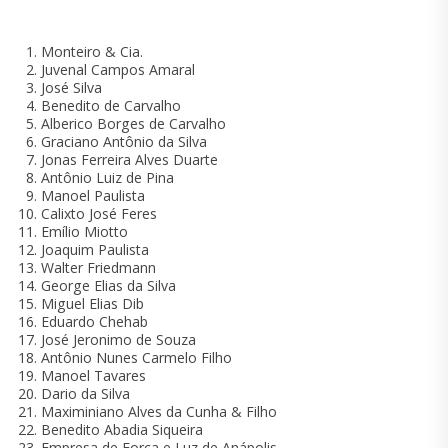
Monteiro & Cia.
Juvenal Campos Amaral
José Silva
Benedito de Carvalho
Alberico Borges de Carvalho
Graciano Antônio da Silva
Jonas Ferreira Alves Duarte
Antônio Luiz de Pina
Manoel Paulista
Calixto José Feres
Emílio Miotto
Joaquim Paulista
Walter Friedmann
George Elias da Silva
Miguel Elias Dib
Eduardo Chehab
José Jeronimo de Souza
Antônio Nunes Carmelo Filho
Manoel Tavares
Dario da Silva
Maximiniano Alves da Cunha & Filho
Benedito Abadia Siqueira
Empresa de Força e Luz de Anápolis