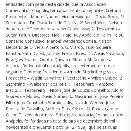
entidades com sede nesta cidade; que, a Associação
Comercial de Anápolis, tem atualmente, a seguinte Diretoria:
Presidente – Mounir Naoum; Vice-presidente – Décio Porto; 1º
Secretário – Dr. Oscar Luiz de Oliveira; 2º Secretário – Nelson
de Abreu; 1º Tesoureiro – Habib Gabriel Issa; 2º Tesoureiro –
Sultan Falluh; Diretores: Nabil Haje, Ruy Abdalla e Halim Helou;
Conselho Consultivo: Manoel Wanderick Correa, Nelson
Eleutério de Oliveira, Alberto S. G. Vilardo, Túlio Siqueira
Farinha, Salim Caied, José de Freitas Pires, Dr. Alexis Salomão,
Edwirges Soares, Onofre Quinan e Alfredo Abrão; que a
Associação Industrial de Anápolis, presentemente, tem a
seguinte Diretoria: Presidente – Arnaldo Steckelberg; Vice-
Presidente – Waldir Carvalho; 1º Secretário – Wilson Lisboa; 2º
Secretário – Waldemar dos Reis; 1º Tesoureiro – Antônio
Inácio; 2º Tesoureiro – Nilton José de Souza; Conselho: Adolfo
Soares de Morais, David Gomes do Nascimento, José Pereira
Filho; Jean Constantin Stambuliadis, Nivaldo Werner, José
Pereira de Carvalho, Antônio Elias, Cristos N. Papazoglou e
Gilson Teixeira do Amaral Brito; que a Associação Industrial de
Anápolis, foi fundada na data de oito de dezembro de mil
novecentos e cinqüenta e oito (8-12-1958); que pelas duas