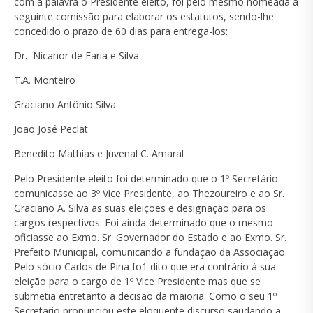
com a palavra o Presidente eleito, foi pelo mesmo nomeada a
seguinte comissão para elaborar os estatutos, sendo-lhe
concedido o prazo de 60 dias para entrega-los:
Dr. Nicanor de Faria e Silva
T.A. Monteiro
Graciano Antônio Silva
João José Peclat
Benedito Mathias e Juvenal C. Amaral
Pelo Presidente eleito foi determinado que o 1º Secretário
comunicasse ao 3º Vice Presidente, ao Thezoureiro e ao Sr.
Graciano A. Silva as suas eleições e designação para os
cargos respectivos. Foi ainda determinado que o mesmo
oficiasse ao Exmo. Sr. Governador do Estado e ao Exmo. Sr.
Prefeito Municipal, comunicando a fundação da Associação.
Pelo sócio Carlos de Pina fo1 dito que era contrário à sua
eleição para o cargo de 1º Vice Presidente mas que se
submetia entretanto a decisão da maioria. Como o seu 1º
Secretario pronunciou este eloquente discurso saudando a