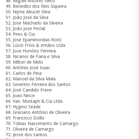
Miguel Antônio Neto
Benedito dos Reis Siqueira
Nijme Abucet Silva
João Jose da Silva
Jose Machado da Silveira
João Jose Peclat
Pires & Cia
Jose Epaminondas Roriz
Lúcio Fróis & Irmãos Ltda.
Jose Honório Ferreira
Nicanor de Faria e Silva
Milton de Melo
Antônio José Isaac
Carlos de Pina
Manoel da Silva Mala
Severino Ferreira dos Santos
José Candido Freire
Joao Nince
Van. Mustaph & Cia Ltda.
Hygino Seade
Graciano Antônio de Oliveira
Francisco Dollis
Tobias Nascimento de Camargo
Oliveira de Camargo
Jessé dos Santos