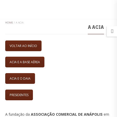
MENU
HOME
/
A ACIA
A ACIA
VOLTAR AO INÍCIO
ACIA E A BASE AÉREA
ACIA E O DAIA
PRESIDENTES
A fundação da
ASSOCIAÇÃO COMERCIAL DE ANÁPOLIS
em