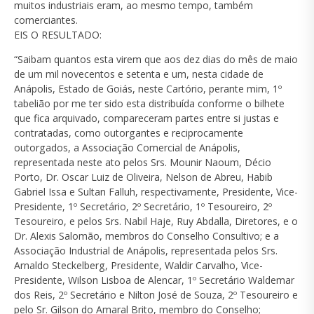
muitos industriais eram, ao mesmo tempo, também
comerciantes.
EIS O RESULTADO:
“Saibam quantos esta virem que aos dez dias do mês de maio
de um mil novecentos e setenta e um, nesta cidade de
Anápolis, Estado de Goiás, neste Cartório, perante mim, 1º
tabelião por me ter sido esta distribuída conforme o bilhete
que fica arquivado, compareceram partes entre si justas e
contratadas, como outorgantes e reciprocamente
outorgados, a Associação Comercial de Anápolis,
representada neste ato pelos Srs. Mounir Naoum, Décio
Porto, Dr. Oscar Luiz de Oliveira, Nelson de Abreu, Habib
Gabriel Issa e Sultan Falluh, respectivamente, Presidente, Vice-
Presidente, 1º Secretário, 2º Secretário, 1º Tesoureiro, 2º
Tesoureiro, e pelos Srs. Nabil Haje, Ruy Abdalla, Diretores, e o
Dr. Alexis Salomão, membros do Conselho Consultivo; e a
Associação Industrial de Anápolis, representada pelos Srs.
Arnaldo Steckelberg, Presidente, Waldir Carvalho, Vice-
Presidente, Wilson Lisboa de Alencar, 1º Secretário Waldemar
dos Reis, 2º Secretário e Nilton José de Souza, 2º Tesoureiro e
pelo Sr. Gilson do Amaral Brito, membro do Conselho;